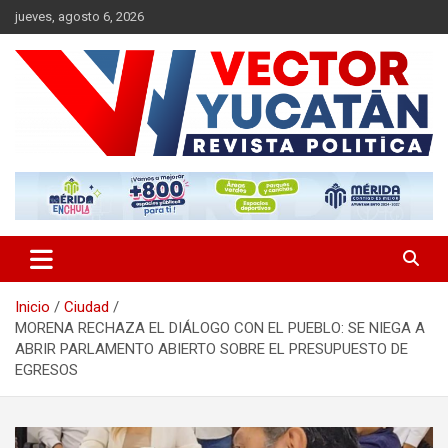
Saltar
jueves, agosto 6, 2026
al
contenido
Revista política
Vector Yucatán
Inicio
Ciudad
MORENA RECHAZA EL DIÁLOGO CON EL PUEBLO: SE NIEGA A
ABRIR PARLAMENTO ABIERTO SOBRE EL PRESUPUESTO DE
EGRESOS