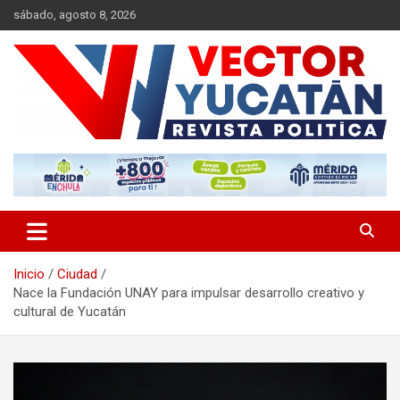
Saltar
sábado, agosto 8, 2026
al
contenido
Revista política
Vector Yucatán
Inicio
Ciudad
Nace la Fundación UNAY para impulsar desarrollo creativo y
cultural de Yucatán