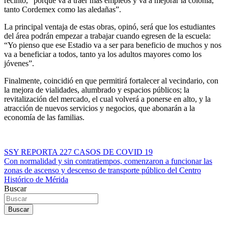
recinto, “porque va a traer más empleos y va a mejorar la colonia,
tanto Cordemex como las aledañas”.
La principal ventaja de estas obras, opinó, será que los estudiantes
del área podrán empezar a trabajar cuando egresen de la escuela:
“Yo pienso que ese Estadio va a ser para beneficio de muchos y nos
va a beneficiar a todos, tanto ya los adultos mayores como los
jóvenes”.
Finalmente, coincidió en que permitirá fortalecer al vecindario, con
la mejora de vialidades, alumbrado y espacios públicos; la
revitalización del mercado, el cual volverá a ponerse en alto, y la
atracción de nuevos servicios y negocios, que abonarán a la
economía de las familias.
Navegación
SSY REPORTA 227 CASOS DE COVID 19
Con normalidad y sin contratiempos, comenzaron a funcionar las
de
zonas de ascenso y descenso de transporte público del Centro
entradas
Histórico de Mérida
Buscar
Buscar