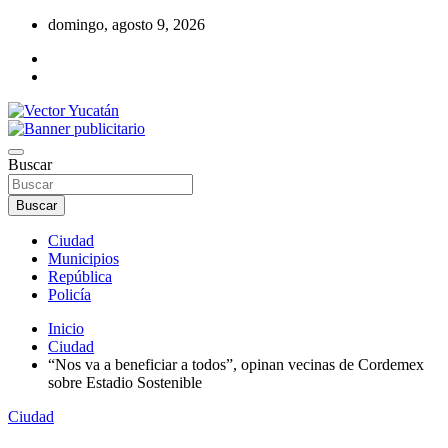
Saltar
domingo, agosto 9, 2026
al
contenido
Revista política
Vector Yucatán
Buscar
Buscar
Ciudad
Municipios
República
Policía
Inicio
Ciudad
“Nos va a beneficiar a todos”, opinan vecinas de Cordemex
sobre Estadio Sostenible
Ciudad