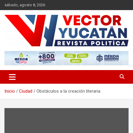
Saltar
sábado, agosto 8, 2026
al
contenido
Revista política
Vector Yucatán
Inicio
Ciudad
Obstáculos a la creación literaria