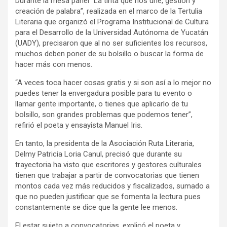
Durante la mesa panel “La tinta que nos une, gestión y
creación de palabra”, realizada en el marco de la Tertulia
Literaria que organizó el Programa Institucional de Cultura
para el Desarrollo de la Universidad Autónoma de Yucatán
(UADY), precisaron que al no ser suficientes los recursos,
muchos deben poner de su bolsillo o buscar la forma de
hacer más con menos.
“A veces toca hacer cosas gratis y si son así a lo mejor no
puedes tener la envergadura posible para tu evento o
llamar gente importante, o tienes que aplicarlo de tu
bolsillo, son grandes problemas que podemos tener”,
refirió el poeta y ensayista Manuel Iris.
En tanto, la presidenta de la Asociación Ruta Literaria,
Delmy Patricia Loria Canul, precisó que durante su
trayectoria ha visto que escritores y gestores culturales
tienen que trabajar a partir de convocatorias que tienen
montos cada vez más reducidos y fiscalizados, sumado a
que no pueden justificar que se fomenta la lectura pues
constantemente se dice que la gente lee menos.
El estar sujeto a convocatorias, explicó el poeta y