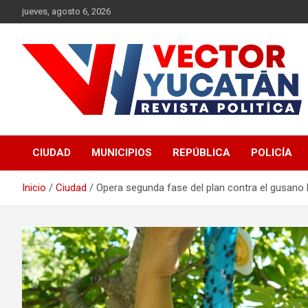
Saltar
jueves, agosto 6, 2026
al
contenido
Revista política
Vector Yucatán
CIUDAD
MUNICIPIOS
REPÚBLICA
POLICÍA
Inicio
Ciudad
Opera segunda fase del plan contra el gusano