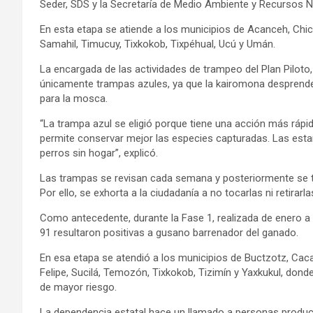
Seder, SDS y la Secretaría de Medio Ambiente y Recursos N
En esta etapa se atiende a los municipios de Acanceh, Chi
Samahil, Timucuy, Tixkokob, Tixpéhual, Ucú y Umán.
La encargada de las actividades de trampeo del Plan Piloto
únicamente trampas azules, ya que la kairomona desprende 
para la mosca.
“La trampa azul se eligió porque tiene una acción más rápi
permite conservar mejor las especies capturadas. Las est
perros sin hogar”, explicó.
Las trampas se revisan cada semana y posteriormente se tra
Por ello, se exhorta a la ciudadanía a no tocarlas ni retirar
Como antecedente, durante la Fase 1, realizada de enero a 
91 resultaron positivas a gusano barrenador del ganado.
En esa etapa se atendió a los municipios de Buctzotz, Cac
Felipe, Sucilá, Temozón, Tixkokob, Tizimín y Yaxkukul, don
de mayor riesgo.
La dependencia estatal hace un llamado a personas produc