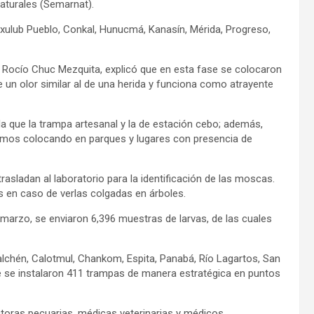
aturales (Semarnat).
cxulub Pueblo, Conkal, Hunucmá, Kanasín, Mérida, Progreso,
, Rocío Chuc Mezquita, explicó que en esta fase se colocaron
un olor similar al de una herida y funciona como atrayente
da que la trampa artesanal y la de estación cebo; además,
amos colocando en parques y lugares con presencia de
sladan al laboratorio para la identificación de las moscas.
las en caso de verlas colgadas en árboles.
marzo, se enviaron 6,396 muestras de larvas, de las cuales
alchén, Calotmul, Chankom, Espita, Panabá, Río Lagartos, San
de se instalaron 411 trampas de manera estratégica en puntos
toras pecuarias, médicas veterinarias y médicos