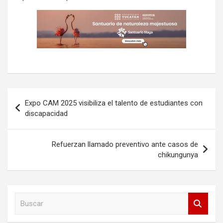
Navegación
Expo CAM 2025 visibiliza el talento de estudiantes con
de
discapacidad
entradas
Refuerzan llamado preventivo ante casos de
chikungunya
B
u
s