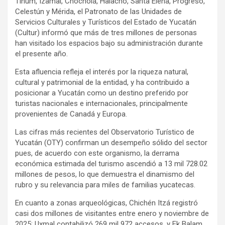
Tinum, Izamal, Chocholá, Halachó, Santa Elena, Progreso,
Celestún y Mérida, el Patronato de las Unidades de
Servicios Culturales y Turísticos del Estado de Yucatán
(Cultur) informó que más de tres millones de personas
han visitado los espacios bajo su administración durante
el presente año.
Esta afluencia refleja el interés por la riqueza natural,
cultural y patrimonial de la entidad, y ha contribuido a
posicionar a Yucatán como un destino preferido por
turistas nacionales e internacionales, principalmente
provenientes de Canadá y Europa.
Las cifras más recientes del Observatorio Turístico de
Yucatán (OTY) confirman un desempeño sólido del sector
pues, de acuerdo con este organismo, la derrama
económica estimada del turismo ascendió a 13 mil 728.02
millones de pesos, lo que demuestra el dinamismo del
rubro y su relevancia para miles de familias yucatecas.
En cuanto a zonas arqueológicas, Chichén Itzá registró
casi dos millones de visitantes entre enero y noviembre de
2025; Uxmal contabilizó 269 mil 972 accesos, y Ek Balam