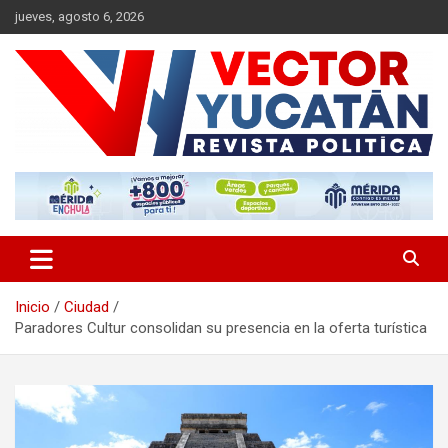
Saltar
jueves, agosto 6, 2026
al
contenido
Revista política
Vector Yucatán
Inicio
Ciudad
Paradores Cultur consolidan su presencia en la oferta turística