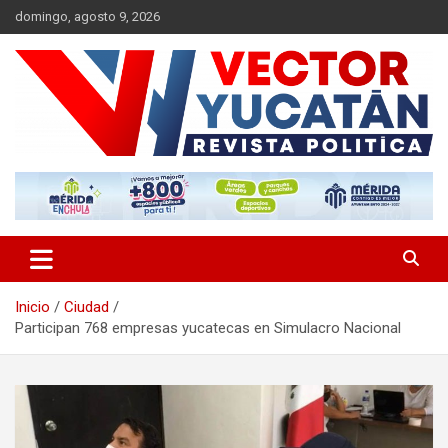
Saltar
domingo, agosto 9, 2026
al
contenido
Revista política
Vector Yucatán
Inicio
Ciudad
Participan 768 empresas yucatecas en Simulacro Nacional