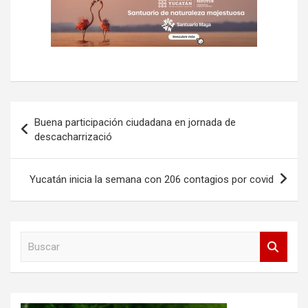
Navegación
Buena participación ciudadana en jornada de
de
descacharrizació
entradas
Yucatán inicia la semana con 206 contagios por covid
B
u
s
c
a