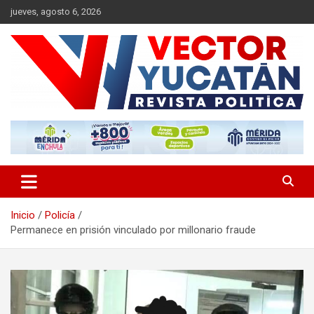
Saltar
jueves, agosto 6, 2026
al
contenido
Revista política
Vector Yucatán
Inicio
Policía
Permanece en prisión vinculado por millonario fraude