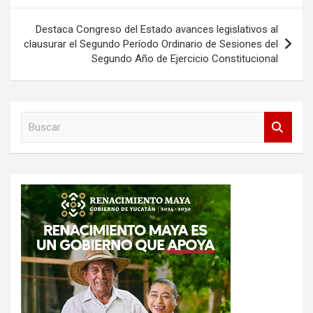
entradas
Destaca Congreso del Estado avances legislativos al
clausurar el Segundo Período Ordinario de Sesiones del
Segundo Año de Ejercicio Constitucional
B
u
s
c
a
r