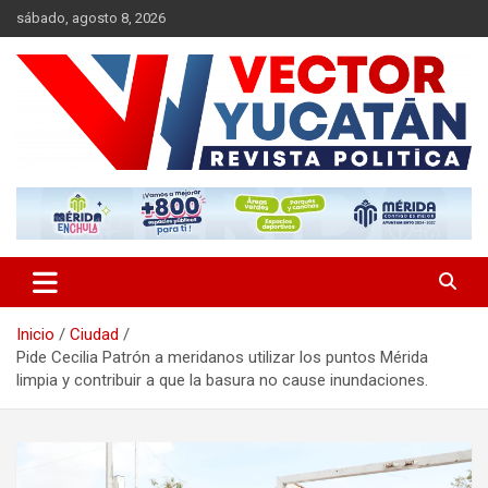
Saltar
sábado, agosto 8, 2026
al
contenido
Revista política
Vector Yucatán
Inicio
Ciudad
Pide Cecilia Patrón a meridanos utilizar los puntos Mérida
limpia y contribuir a que la basura no cause inundaciones.