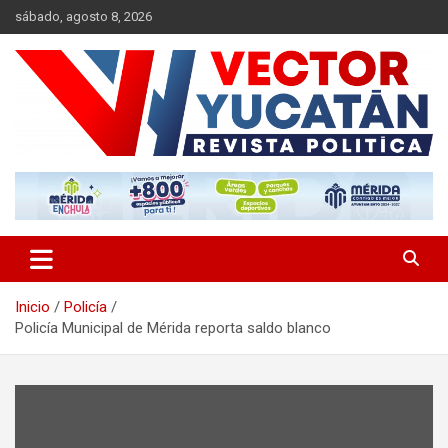
Saltar
sábado, agosto 8, 2026
al
contenido
Revista política
Vector Yucatán
Inicio
Policía
Policía Municipal de Mérida reporta saldo blanco