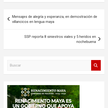
Navegación
Mensajes de alegría y esperanza, en demostración de
de
villancicos en lengua maya
entradas
SSP reporta 8 siniestros viales y 5 heridos en
nochebuena
B
u
s
c
a
r