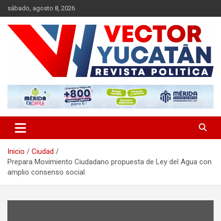
Saltar
sábado, agosto 8, 2026
al
contenido
Revista política
Vector Yucatán
Inicio
Ciudad
Prepara Movimiento Ciudadano propuesta de Ley del Agua con
amplio consenso social