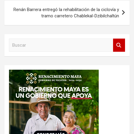
Renán Barrera entregó la rehabilitación de la ciclovía y
tramo carretero Chablekal-Dzibilchaltún
B
u
s
c
a
r