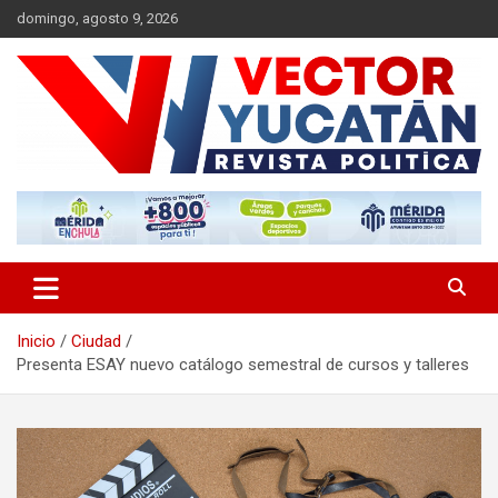
Saltar
domingo, agosto 9, 2026
al
contenido
Revista política
Vector Yucatán
Inicio
Ciudad
Presenta ESAY nuevo catálogo semestral de cursos y talleres