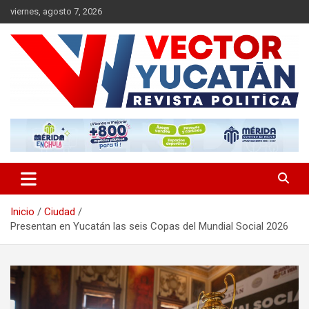
Saltar
viernes, agosto 7, 2026
al
contenido
Revista política
Vector Yucatán
Inicio
Ciudad
Presentan en Yucatán las seis Copas del Mundial Social 2026