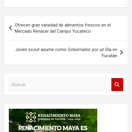
Navegación
Ofrecen gran variedad de alimentos frescos en el
de
Mercado Renacer del Campo Yucateco
entradas
Joven scout asume como Gobernador por un Día en
Yucatán
B
u
s
c
a
r