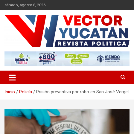
Saltar
sábado, agosto 8, 2026
al
contenido
Revista política
Vector Yucatán
Inicio
Policía
Prisión preventiva por robo en San José Vergel