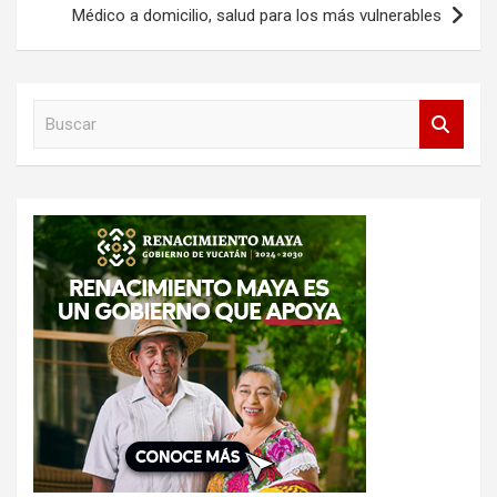
Médico a domicilio, salud para los más vulnerables
B
u
s
c
a
r