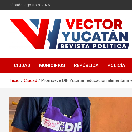
Saltar
sábado, agosto 8, 2026
al
contenido
Revista política
Vector Yucatán
CIUDAD
MUNICIPIOS
REPÚBLICA
POLICÍA
Inicio
Ciudad
Promueve DIF Yucatán educación alimentaria e