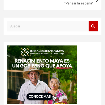
“Pensar la escena”
B
u
s
c
a
r