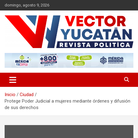
Saltar
domingo, agosto 9, 2026
al
contenido
Revista política
Vector Yucatán
Inicio
Ciudad
Protege Poder Judicial a mujeres mediante órdenes y difusión
de sus derechos