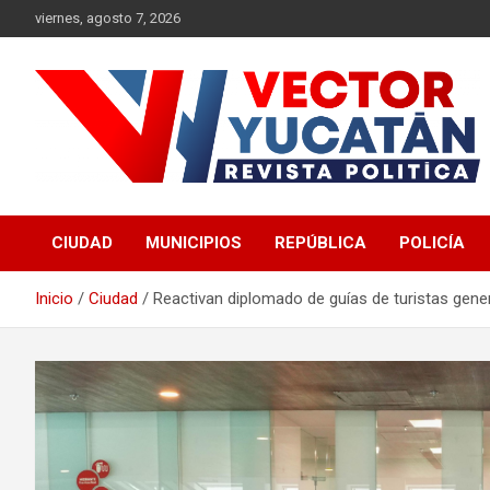
Saltar
viernes, agosto 7, 2026
al
contenido
Revista política
Vector Yucatán
CIUDAD
MUNICIPIOS
REPÚBLICA
POLICÍA
Inicio
Ciudad
Reactivan diplomado de guías de turistas gene