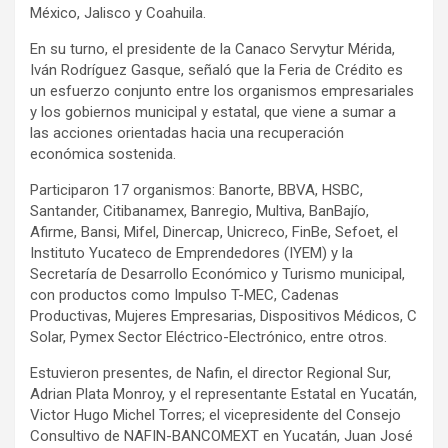
México, Jalisco y Coahuila.
En su turno, el presidente de la Canaco Servytur Mérida,
Iván Rodríguez Gasque, señaló que la Feria de Crédito es
un esfuerzo conjunto entre los organismos empresariales
y los gobiernos municipal y estatal, que viene a sumar a
las acciones orientadas hacia una recuperación
económica sostenida.
Participaron 17 organismos: Banorte, BBVA, HSBC,
Santander, Citibanamex, Banregio, Multiva, BanBajío,
Afirme, Bansi, Mifel, Dinercap, Unicreco, FinBe, Sefoet, el
Instituto Yucateco de Emprendedores (IYEM) y la
Secretaría de Desarrollo Económico y Turismo municipal,
con productos como Impulso T-MEC, Cadenas
Productivas, Mujeres Empresarias, Dispositivos Médicos, C
Solar, Pymex Sector Eléctrico-Electrónico, entre otros.
Estuvieron presentes, de Nafin, el director Regional Sur,
Adrian Plata Monroy, y el representante Estatal en Yucatán,
Victor Hugo Michel Torres; el vicepresidente del Consejo
Consultivo de NAFIN-BANCOMEXT en Yucatán, Juan José