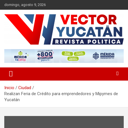
Saltar
domingo, agosto 9, 2026
al
contenido
Revista política
Vector Yucatán
Inicio
Ciudad
Realizan Feria de Crédito para emprendedores y Mipymes de
Yucatán