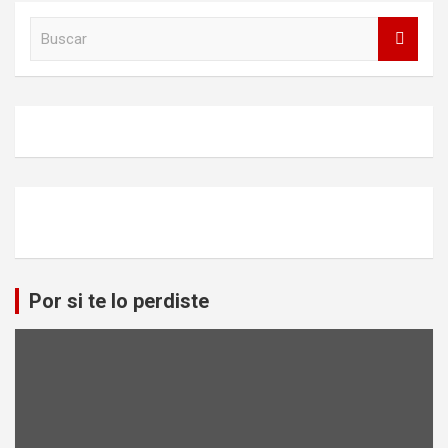
B
u
s
c
a
r
Por si te lo perdiste