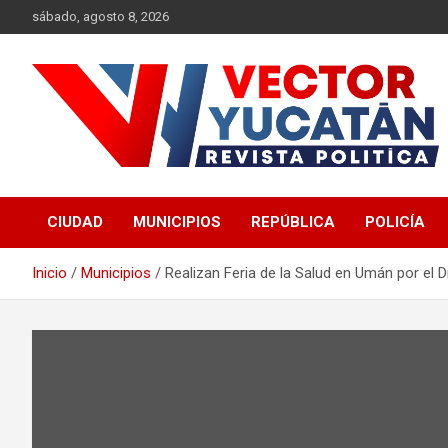
Saltar
sábado, agosto 8, 2026
al
contenido
Revista política
Vector Yucatán
CIUDAD
MUNICIPIOS
REPÚBLICA
POLICÍA
Inicio
Municipios
Realizan Feria de la Salud en Umán por el D