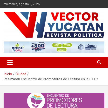
Saltar
miércoles, agosto 5, 2026
al
contenido
Revista política
Vector Yucatán
Inicio
Ciudad
Realizarán Encuentro de Promotores de Lectura en la FILEY