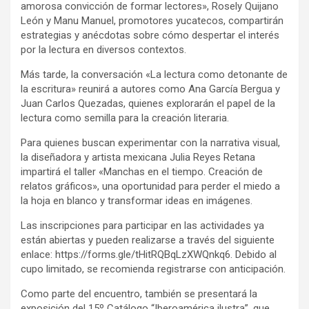
amorosa convicción de formar lectores», Rosely Quijano
León y Manu Manuel, promotores yucatecos, compartirán
estrategias y anécdotas sobre cómo despertar el interés
por la lectura en diversos contextos.
Más tarde, la conversación «La lectura como detonante de
la escritura» reunirá a autores como Ana García Bergua y
Juan Carlos Quezadas, quienes explorarán el papel de la
lectura como semilla para la creación literaria.
Para quienes buscan experimentar con la narrativa visual,
la diseñadora y artista mexicana Julia Reyes Retana
impartirá el taller «Manchas en el tiempo. Creación de
relatos gráficos», una oportunidad para perder el miedo a
la hoja en blanco y transformar ideas en imágenes.
Las inscripciones para participar en las actividades ya
están abiertas y pueden realizarse a través del siguiente
enlace: https://forms.gle/tHitRQBqLzXWQnkq6. Debido al
cupo limitado, se recomienda registrarse con anticipación.
Como parte del encuentro, también se presentará la
exposición del 15º Catálogo “Iberoamérica ilustra”, que,