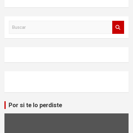
B
u
s
c
a
r
Por si te lo perdiste