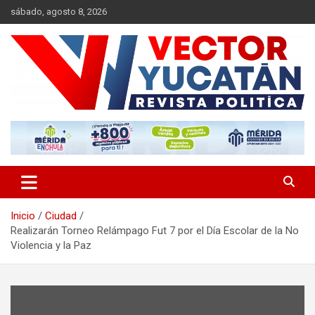
Saltar
sábado, agosto 8, 2026
al
contenido
Revista política
Vector Yucatán
Inicio
Ciudad
Realizarán Torneo Relámpago Fut 7 por el Día Escolar de la No
Violencia y la Paz