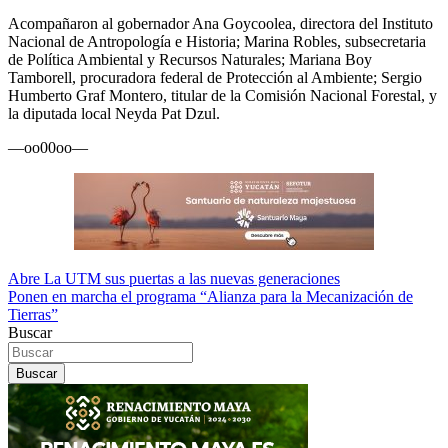
Acompañaron al gobernador Ana Goycoolea, directora del Instituto
Nacional de Antropología e Historia; Marina Robles, subsecretaria
de Política Ambiental y Recursos Naturales; Mariana Boy
Tamborell, procuradora federal de Protección al Ambiente; Sergio
Humberto Graf Montero, titular de la Comisión Nacional Forestal, y
la diputada local Neyda Pat Dzul.
—oo00oo—
Navegación
Abre La UTM sus puertas a las nuevas generaciones
Ponen en marcha el programa “Alianza para la Mecanización de
de
Tierras”
entradas
Buscar
Buscar