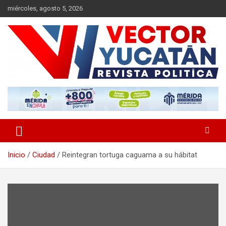
Saltar
miércoles, agosto 5, 2026
al
contenido
Revista política
Vector Yucatán
Inicio
Ciudad
Reintegran tortuga caguama a su hábitat