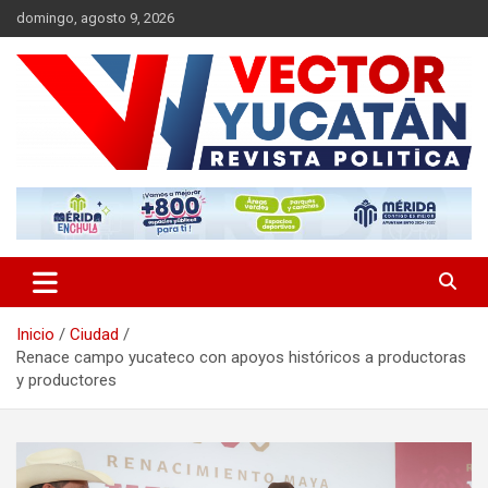
Saltar
domingo, agosto 9, 2026
al
contenido
Revista política
Vector Yucatán
Inicio
Ciudad
Renace campo yucateco con apoyos históricos a productoras
y productores