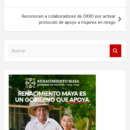
entradas
Reconocen a colaboradores de OXXO por activar
protocolo de apoyo a mujeres en riesgo
B
u
s
c
a
r