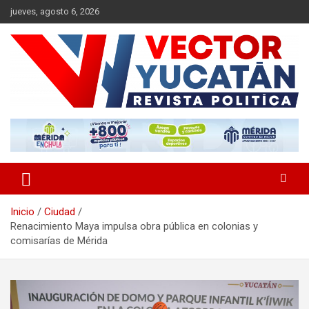
Saltar
jueves, agosto 6, 2026
al
contenido
Revista política
Vector Yucatán
Inicio
Ciudad
Renacimiento Maya impulsa obra pública en colonias y
comisarías de Mérida