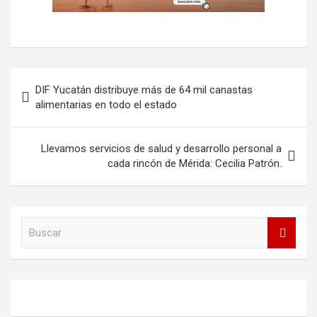
Navegación
DIF Yucatán distribuye más de 64 mil canastas
de
alimentarias en todo el estado
entradas
Llevamos servicios de salud y desarrollo personal a
cada rincón de Mérida: Cecilia Patrón.
B
u
s
c
a
r