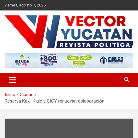
Saltar
viernes, agosto 7, 2026
al
contenido
Revista política
Vector Yucatán
Inicio
Ciudad
Reserva Kaxil Kiuic y CICY renuevan colaboración