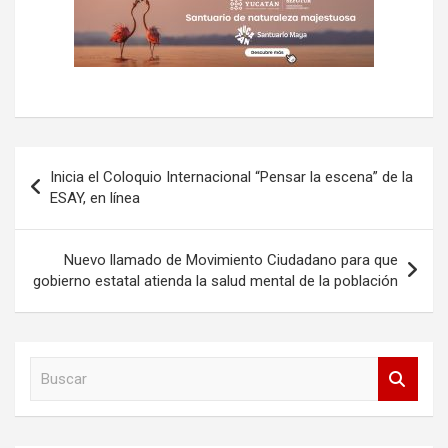
Navegación
Inicia el Coloquio Internacional “Pensar la escena” de la
de
ESAY, en línea
entradas
Nuevo llamado de Movimiento Ciudadano para que
gobierno estatal atienda la salud mental de la población
B
u
s
c