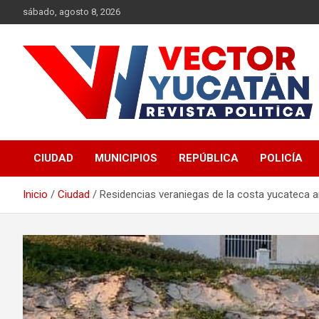
Saltar
sábado, agosto 8, 2026
al
contenido
Revista política
Vector Yucatán
CIUDAD
MUNICIPIOS
REPÚBLICA
POLICÍA
Inicio
Ciudad
Residencias veraniegas de la costa yucateca a