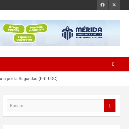
ana por la Seguridad (PRI-UDC)
B
u
s
c
a