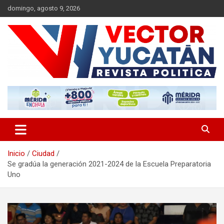
Saltar
domingo, agosto 9, 2026
al
contenido
Revista política
Vector Yucatán
Inicio
Ciudad
Se gradúa la generación 2021-2024 de la Escuela Preparatoria
Uno