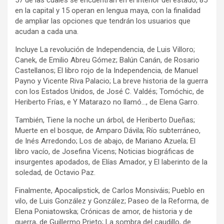
57 de las cuales se encuentran en el interior del estado, 85
en la capital y 15 operan en lengua maya, con la finalidad
de ampliar las opciones que tendrán los usuarios que
acudan a cada una.
Incluye La revolución de Independencia, de Luis Villoro;
Canek, de Emilio Abreu Gómez; Balún Canán, de Rosario
Castellanos; El libro rojo de la Independencia, de Manuel
Payno y Vicente Riva Palacio; La breve historia de la guerra
con los Estados Unidos, de José C. Valdés; Tomóchic, de
Heriberto Frías, e Y Matarazo no llamó…, de Elena Garro.
También, Tiene la noche un árbol, de Heriberto Dueñas;
Muerte en el bosque, de Amparo Dávila; Río subterráneo,
de Inés Arredondo; Los de abajo, de Mariano Azuela; El
libro vacío, de Josefina Vicens; Noticias biográficas de
insurgentes apodados, de Elías Amador, y El laberinto de la
soledad, de Octavio Paz.
Finalmente, Apocalipstick, de Carlos Monsiváis; Pueblo en
vilo, de Luis González y González; Paseo de la Reforma, de
Elena Poniatowska; Crónicas de amor, de historia y de
guerra, de Guillermo Prieto; La sombra del caudillo, de