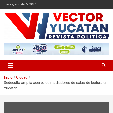
Saltar
jueves, agosto 6, 2026
al
contenido
Revista política
Vector Yucatán
Inicio
Ciudad
Sedeculta amplía acervo de mediadores de salas de lectura en
Yucatán