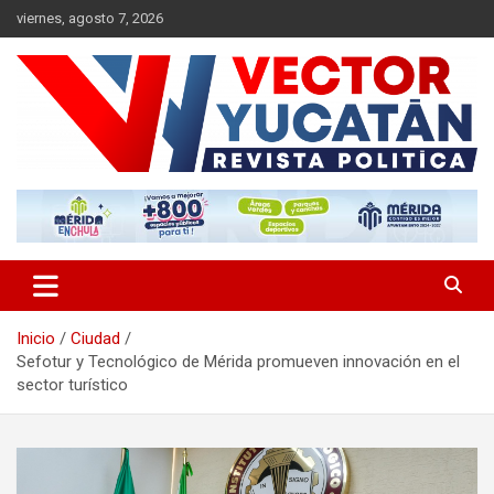
Saltar
viernes, agosto 7, 2026
al
contenido
Revista política
Vector Yucatán
Inicio
Ciudad
Sefotur y Tecnológico de Mérida promueven innovación en el
sector turístico