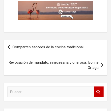
Navegación
Comparten sabores de la cocina tradicional
de
entradas
Revocación de mandato, innecesaria y onerosa: Ivonne
Ortega
B
u
s
c
a