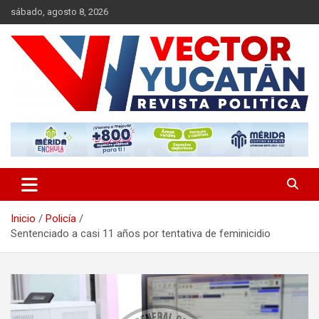
Saltar
sábado, agosto 8, 2026
al
contenido
Revista política
Vector Yucatán
Inicio
Policía
Sentenciado a casi 11 años por tentativa de feminicidio