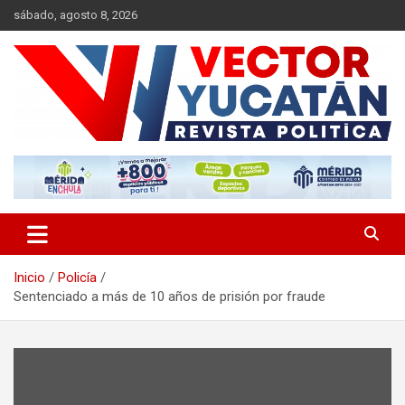
Saltar
sábado, agosto 8, 2026
al
contenido
Revista política
Vector Yucatán
Inicio
Policía
Sentenciado a más de 10 años de prisión por fraude