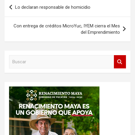
Navegación
Lo declaran responsable de homicidio
de
entradas
Con entrega de créditos MicroYuc, IYEM cierra el Mes
del Emprendimiento
B
u
s
c
a
r