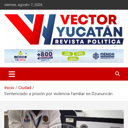
Saltar
viernes, agosto 7, 2026
al
contenido
Revista política
Vector Yucatán
Inicio
Ciudad
Sentenciado a prisión por violencia familiar en Dzununcán