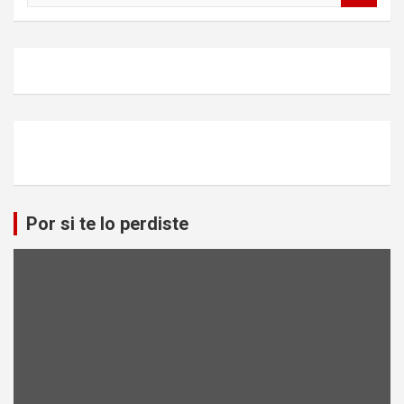
s
c
a
r
Por si te lo perdiste