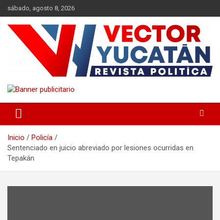
Saltar
sábado, agosto 8, 2026
al
contenido
Revista política
Vector Yucatán
Inicio
Policía
Sentenciado en juicio abreviado por lesiones ocurridas en
Tepakán