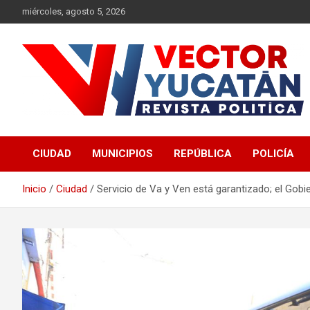
Saltar
miércoles, agosto 5, 2026
al
contenido
Revista política
Vector Yucatán
CIUDAD
MUNICIPIOS
REPÚBLICA
POLICÍA
Inicio
Ciudad
Servicio de Va y Ven está garantizado; el Go