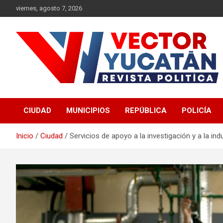
Saltar
viernes, agosto 7, 2026
al
contenido
Revista política
Vector Yucatán
CIUDAD
MUNICIPIOS
REPÚBLICA
POLICÍA
Inicio
Ciudad
Servicios de apoyo a la investigación y a la ind