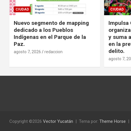
CIUDAD
CIUDAD
Nuevo segmento de mapping
Impulsa 
dedicado a los Pueblos
organiza
Indígenas en el Parque de la
y suma a
Paz.
en la pr
delito.
agosto 7, 2026
redaccion
agosto 7, 2
Copyright ©2026
Vector Yucatán
Tema por:
Theme Horse