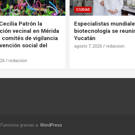
CIUDAD
Cecilia Patrón la
Especialistas mundial
ción vecinal en Mérida
biotecnología se reuni
 comités de vigilancia
Yucatán
evención social del
agosto 7, 2026
redaccion
026
redaccion
Funciona gracias a:
WordPress