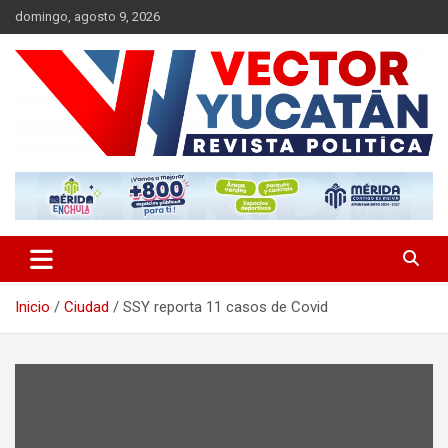
Saltar
domingo, agosto 9, 2026
al
contenido
Revista política
Vector Yucatán
Inicio
Ciudad
SSY reporta 11 casos de Covid