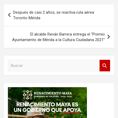
Navegación
Después de casi 2 años, se reactiva ruta aérea
de
Toronto-Mérida
entradas
El alcalde Renán Barrera entrega el “Premio
Ayuntamiento de Mérida a la Cultura Ciudadana 2021”
B
u
s
c
a
r