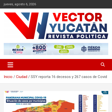
Saltar
jueves, agosto 6, 2026
al
contenido
Revista política
Vector Yucatán
Inicio
Ciudad
SSY reporta 16 decesos y 267 casos de Covid