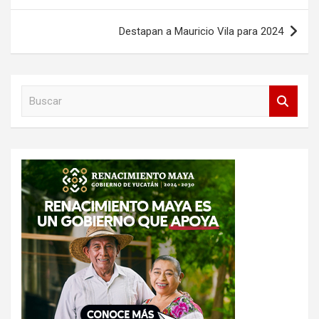
Destapan a Mauricio Vila para 2024
B
u
s
c
a
r