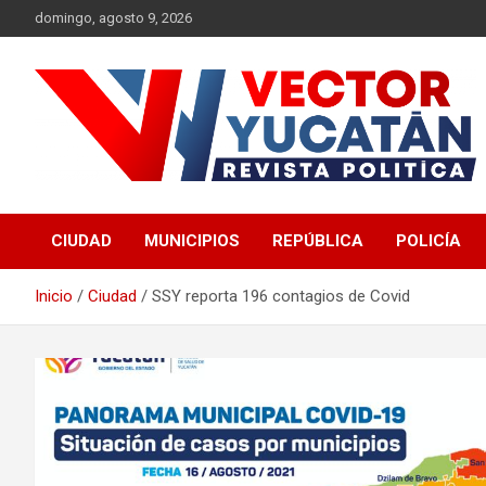
Saltar
domingo, agosto 9, 2026
al
contenido
Revista política
Vector Yucatán
CIUDAD
MUNICIPIOS
REPÚBLICA
POLICÍA
Inicio
Ciudad
SSY reporta 196 contagios de Covid