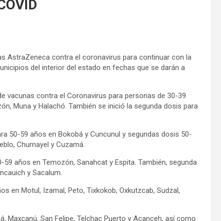
COVID
as AstraZeneca contra el coronavirus para continuar con la
icipios del interior del estado en fechas que se darán a
s de vacunas contra el Coronavirus para personas de 30-39
zón, Muna y Halachó. También se inició la segunda dosis para
ara 50-59 años en Bokobá y Cuncunul y segundas dosis 50-
ueblo, Chumayel y Cuzamá.
 50-59 años en Temozón, Sanahcat y Espita. También, segunda
oncauich y Sacalum.
os en Motul, Izamal, Peto, Tixkokob, Oxkutzcab, Sudzal,
á, Maxcanú, San Felipe, Telchac Puerto y Acanceh, así como