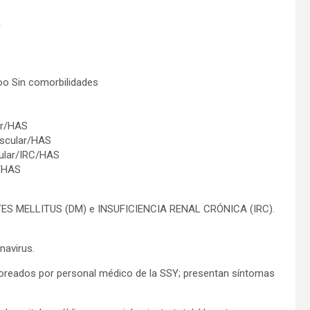
n
oo Sin comorbilidades
ar/HAS
ascular/HAS
cular/IRC/HAS
C/HAS
TES MELLITUS (DM) e INSUFICIENCIA RENAL CRÓNICA (IRC).
navirus.
itoreados por personal médico de la SSY; presentan síntomas