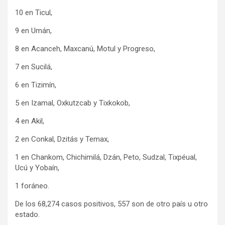
10 en Ticul,
9 en Umán,
8 en Acanceh, Maxcanú, Motul y Progreso,
7 en Sucilá,
6 en Tizimín,
5 en Izamal, Oxkutzcab y Tixkokob,
4 en Akil,
2 en Conkal, Dzitás y Temax,
1 en Chankom, Chichimilá, Dzán, Peto, Sudzal, Tixpéual,
Ucú y Yobaín,
1 foráneo.
De los 68,274 casos positivos, 557 son de otro país u otro
estado.