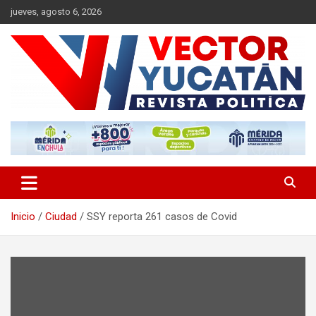
Saltar
jueves, agosto 6, 2026
al
contenido
Revista política
Vector Yucatán
Inicio
Ciudad
SSY reporta 261 casos de Covid