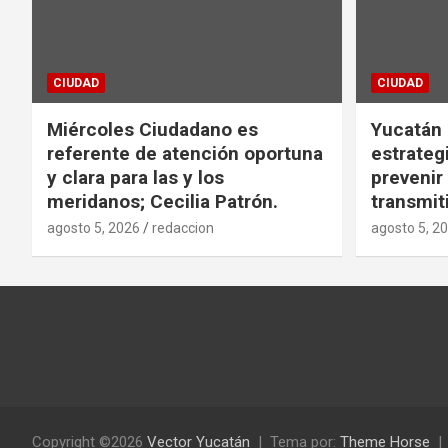
CIUDAD
CIUDAD
Miércoles Ciudadano es
Yucatán
referente de atención oportuna
estrategi
y clara para las y los
preveni
meridanos; Cecilia Patrón.
transmit
agosto 5, 2026
redaccion
agosto 5, 2
Copyright ©2026
Vector Yucatán
Tema por:
Theme Horse