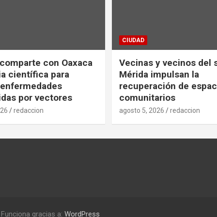
CIUDAD
 comparte con Oaxaca
Vecinas y vecinos del 
a científica para
Mérida impulsan la
r enfermedades
recuperación de espac
idas por vectores
comunitarios
026
redaccion
agosto 5, 2026
redaccion
Funciona gracias a:
WordPress