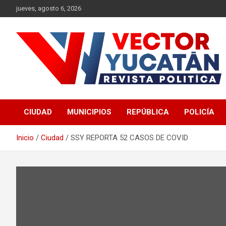
Saltar
jueves, agosto 6, 2026
al
contenido
Revista política
Vector Yucatán
CIUDAD
MUNICIPIOS
REPÚBLICA
POLICÍA
Inicio
Ciudad
SSY REPORTA 52 CASOS DE COVID