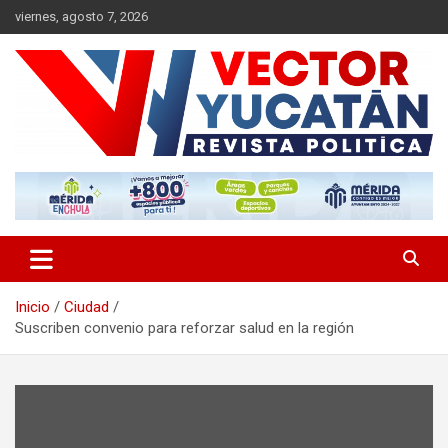
Saltar
viernes, agosto 7, 2026
al
contenido
Revista política
Vector Yucatán
Inicio
Ciudad
Suscriben convenio para reforzar salud en la región