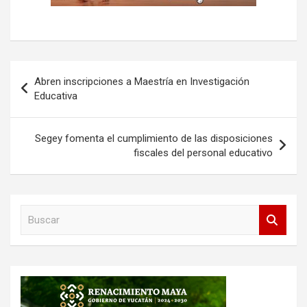
Navegación
Abren inscripciones a Maestría en Investigación
de
Educativa
entradas
Segey fomenta el cumplimiento de las disposiciones
fiscales del personal educativo
B
u
s
c
a
r