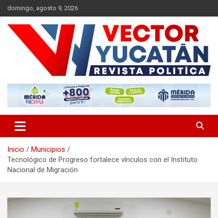
Saltar
domingo, agosto 9, 2026
al
contenido
Revista política
Vector Yucatán
Inicio
Municipios
Tecnológico de Progreso fortalece vínculos con el Instituto
Nacional de Migración