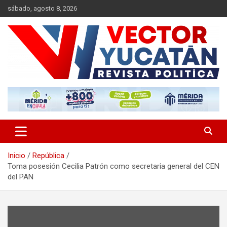
Saltar
sábado, agosto 8, 2026
al
contenido
Revista política
Vector Yucatán
Inicio
República
Toma posesión Cecilia Patrón como secretaria general del CEN
del PAN