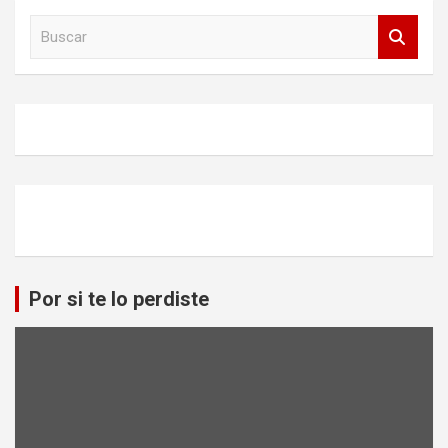
B
u
s
c
a
r
Por si te lo perdiste