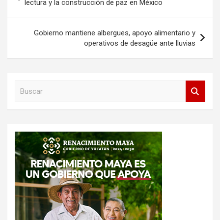
de
lectura y la construcción de paz en México
entradas
Gobierno mantiene albergues, apoyo alimentario y
operativos de desagüe ante lluvias
B
u
s
c
a
r