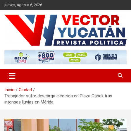
Saltar
jueves, agosto 6, 2026
al
contenido
Revista política
Vector Yucatán
Inicio
Ciudad
Trabajador sufre descarga eléctrica en Plaza Canek tras
intensas lluvias en Mérida