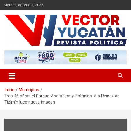
Saltar
viernes, agosto 7, 2026
al
contenido
Revista política
Vector Yucatán
Inicio
Municipios
Tras 46 años, el Parque Zoológico y Botánico «La Reina» de
Tizimín luce nueva imagen