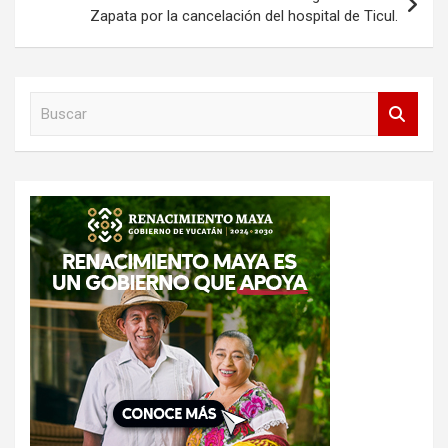
Zapata por la cancelación del hospital de Ticul.
B
u
s
c
a
r