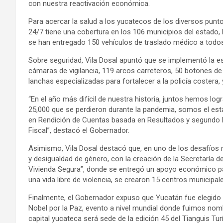
con nuestra reactivación económica.
Para acercar la salud a los yucatecos de los diversos punto
24/7 tiene una cobertura en los 106 municipios del estado,
se han entregado 150 vehículos de traslado médico a todos
Sobre seguridad, Vila Dosal apuntó que se implementó la e
cámaras de vigilancia, 119 arcos carreteros, 50 botones de
lanchas especializadas para fortalecer a la policía costera
“En el año más difícil de nuestra historia, juntos hemos lo
25,000 que se perdieron durante la pandemia, somos el esta
en Rendición de Cuentas basada en Resultados y segundo lu
Fiscal”, destacó el Gobernador.
Asimismo, Vila Dosal destacó que, en uno de los desafíos m
y desigualdad de género, con la creación de la Secretaría
Vivienda Segura”, donde se entregó un apoyo económico pa
una vida libre de violencia, se crearon 15 centros municipal
Finalmente, el Gobernador expuso que Yucatán fue elegido 
Nobel por la Paz, evento a nivel mundial donde fuimos no
capital yucateca será sede de la edición 45 del Tianguis Tur