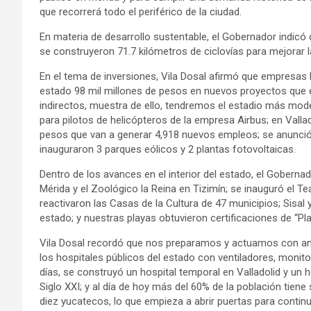
que recorrerá todo el periférico de la ciudad.
En materia de desarrollo sustentable, el Gobernador indicó q
se construyeron 71.7 kilómetros de ciclovías para mejorar l
En el tema de inversiones, Vila Dosal afirmó que empresas l
estado 98 mil millones de pesos en nuevos proyectos que 
indirectos, muestra de ello, tendremos el estadio más mod
para pilotos de helicópteros de la empresa Airbus; en Valla
pesos que van a generar 4,918 nuevos empleos; se anunció 
inauguraron 3 parques eólicos y 2 plantas fotovoltaicas.
Dentro de los avances en el interior del estado, el Goberna
Mérida y el Zoológico la Reina en Tizimín; se inauguró el Te
reactivaron las Casas de la Cultura de 47 municipios; Sisal
estado; y nuestras playas obtuvieron certificaciones de “Pla
Vila Dosal recordó que nos preparamos y actuamos con anti
los hospitales públicos del estado con ventiladores, monito
días, se construyó un hospital temporal en Valladolid y un
Siglo XXI; y al día de hoy más del 60% de la población tie
diez yucatecos, lo que empieza a abrir puertas para contin