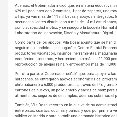
Además, el Gobernador indicó que, en materia educativa, se
629 mil paquetes con 2 camisas, 1 par de zapatos, una moc
o hijo; ya van más de 111 mil becas y apoyos entregados; 66
secundaria; lentes distribuidos a más de 14 mil estudiantes
con discapacidad motriz; y se inauguró la Escuela Normal 
Laboratorios de Innovación, Diseño y Manufactura Digital.
Como parte de los apoyos, Vila Dosal apuntó que se han di
seguir impulsándolos se inauguró el Centro Estatal Empren
productores yucatecos, insumos, herramientas, maquinaria
económicos, insumos, y herramientas a más de 11,900 pes
reproducción de abejas reina, y entregamos más de 11,000 
Por otra parte, el Gobernador señaló que, para apoyar a las
huracanes, se entregaron apoyos económicos del programa 
chile habanero a 6,000 productores; a través de Programa S
cartones de huevos, un pollo entero y sacos de maíz par
alimentarios, seguros de desempleo, además cubrimos el pag
También, Vila Dosal recordó en lo que va de su administrac
entre pisos, cuartos, cocinas y baños; y que, por primera vez
público en Mérida y para cumplir una demanda histórica de la