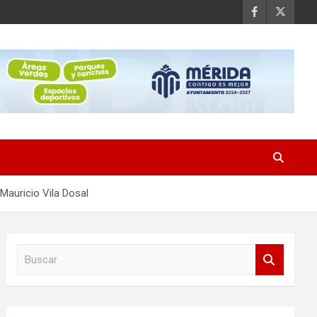
Mauricio Vila Dosal
B
u
s
c
a