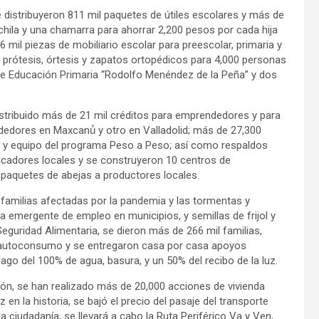
 distribuyeron 811 mil paquetes de útiles escolares y más de
hila y una chamarra para ahorrar 2,200 pesos por cada hija
 mil piezas de mobiliario escolar para preescolar, primaria y
; prótesis, órtesis y zapatos ortopédicos para 4,000 personas
de Educación Primaria “Rodolfo Menéndez de la Peña” y dos
stribuido más de 21 mil créditos para emprendedores y para
dedores en Maxcanú́ y otro en Valladolid; más de 27,300
 y equipo del programa Peso a Peso; así como respaldos
cadores locales y se construyeron 10 centros de
paquetes de abejas a productores locales.
 familias afectadas por la pandemia y las tormentas y
emergente de empleo en municipios, y semillas de frijol y
eguridad Alimentaria, se dieron más de 266 mil familias,
a autoconsumo y se entregaron casa por casa apoyos
o del 100% de agua, basura, y un 50% del recibo de la luz.
ión, se han realizado más de 20,000 acciones de vivienda
 en la historia, se bajó el precio del pasaje del transporte
 ciudadanía, se llevará a cabo la Ruta Periférico Va y Ven,