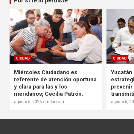
Por si te lo perdiste
CIUDAD
CIUDAD
Miércoles Ciudadano es
Yucatán
referente de atención oportuna
estrategi
y clara para las y los
preveni
meridanos; Cecilia Patrón.
transmit
agosto 5, 2026
redaccion
agosto 5, 2