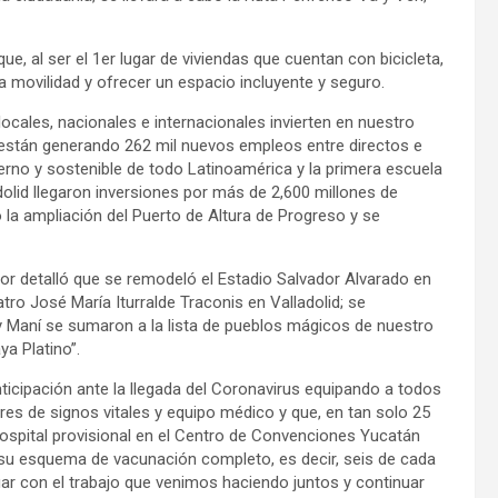
ue, al ser el 1er lugar de viviendas que cuentan con bicicleta,
a movilidad y ofrecer un espacio incluyente y seguro.
ocales, nacionales e internacionales invierten en nuestro
están generando 262 mil nuevos empleos entre directos e
erno y sostenible de todo Latinoamérica y la primera escuela
dolid llegaron inversiones por más de 2,600 millones de
la ampliación del Puerto de Altura de Progreso y se
dor detalló que se remodeló el Estadio Salvador Alvarado en
atro José María Iturralde Traconis en Valladolid; se
 y Maní se sumaron a la lista de pueblos mágicos de nuestro
ya Platino”.
cipación ante la llegada del Coronavirus equipando a todos
res de signos vitales y equipo médico y que, en tan solo 25
 hospital provisional en el Centro de Convenciones Yucatán
ne su esquema de vacunación completo, es decir, seis de cada
uar con el trabajo que venimos haciendo juntos y continuar