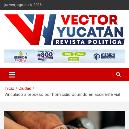
Saltar
jueves, agosto 6, 2026
al
contenido
Revista política
Vector Yucatán
Inicio
Ciudad
Vinculado a proceso por homicidio ocurrido en accidente vial